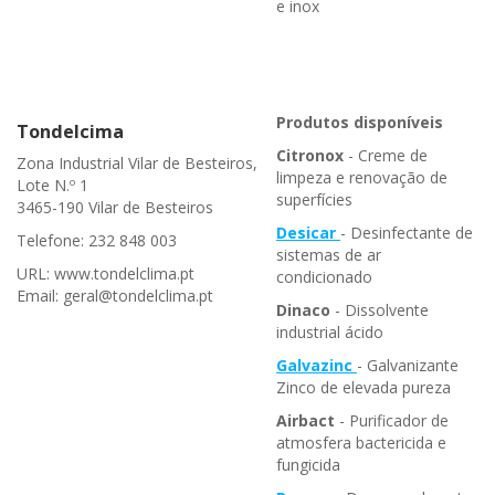
e inox
Produtos disponíveis
Tondelcima
Citronox
- Creme de
Zona Industrial Vilar de Besteiros,
limpeza e renovação de
Lote N.º 1
superfícies
3465-190 Vilar de Besteiros
Desicar
- Desinfectante de
Telefone: 232 848 003
sistemas de ar
URL: www.tondelclima.pt
condicionado
Email: geral@tondelclima.pt
Dinaco
- Dissolvente
industrial ácido
Galvazinc
- Galvanizante
Zinco de elevada pureza
Airbact
- Purificador de
atmosfera bactericida e
fungicida