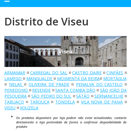
navegação
Distrito de Viseu
ARMAMAR
◽
CARREGAL DO SAL
◽
CASTRO DAIRE
◽
CINFÃES
◽
LAMEGO
◽
MANGUALDE
◽
MOIMENTA DA BEIRA
◽
MORTÁGUA
◽
NELAS
◽
OLIVEIRA DE FRADE
◽
PENALVA DO CASTELO
◽
PENEDONO
◽
RESENDE
◽
SANTA COMBA DÃO
◽
SÃO JOÃO DA
PESQUEIRA
◽
SÃO PEDRO DO SUL
◽
SÁTÃO
◽
SERNANCELHE
◽
TABUAÇO
◽
TAROUCA
◽
TONDELA
◽
VILA NOVA DE PAIVA
◽
VISEU
◽
VOUZELA
Os produtos disponíveis por loja podem não estar actualizados, contacte
diretamente a loja pretendida de forma a confirmar disponíbilidade de
produto