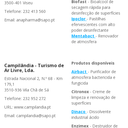
Biofast
- Bioalcool de
3500-401 Viseu
secagem rápida para
Telefone: 232 413 560
desinfecção de superfícies
Ipoclor
- Pastilhas
Email: anapharma@sapo.pt
efervescentes com alto
poder desinfectante
Mentabact
- Renovador
de atmosfera
Produtos disponíveis
Campilândia - Turismo de
Ar Livre, Lda.
Airbact
- Purificador de
atmosfera bactericida e
Estrada Nacional 2, N.º 68 - Km
fungicida
179,1
3510-936 Vila Chã de Sá
Citronox
- Creme de
limpeza e renovação de
Telefone: 232 952 272
superfícies
URL: www.campilandia.pt
Dinaco
- Dissolvente
Email: campilandia@sapo.pt
industrial ácido
Enzimex
- Destruidor de