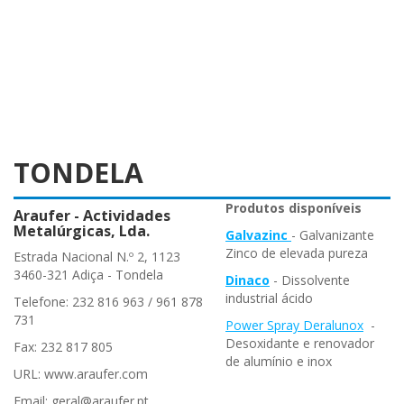
TONDELA
Produtos disponíveis
Araufer - Actividades
Metalúrgicas, Lda.
Galvazinc
- Galvanizante
Zinco de elevada pureza
Estrada Nacional N.º 2, 1123
3460-321 Adiça - Tondela
Dinaco
- Dissolvente
industrial ácido
Telefone: 232 816 963 / 961 878
731
Power Spray Deralunox
-
Desoxidante e renovador
Fax: 232 817 805
de alumínio e inox
URL: www.araufer.com
Email: geral@araufer.pt