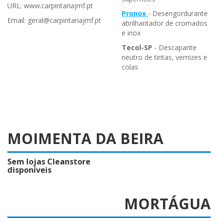
URL: www.carpintariajmf.pt
Pronox
- Desengordurante
Email: geral@carpintariajmf.pt
abrilhantador de cromados
e inox
Tecol-SP
- Descapante
neutro de tintas, vernizes e
colas
MOIMENTA DA BEIRA
Sem lojas Cleanstore
disponíveis
MORTÁGUA