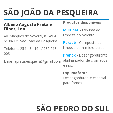
SÃO JOÃO DA PESQUEIRA
Produtos disponíveis
Albano Augusto Prata e
Filhos, Lda.
Multinet
- Espuma de
limpeza polivalente
Av. Marques de Soveral, n.º 49 A
5130-321 São João da Pesqueira
Parapó
- Composto de
limpeza com micro-ceras
Telefone: 254 484 164 / 935 513
003
Pronox
- Desengordurante
abrilhantador de cromados
Email: apratapesqueira@gmail.com
e inox
Espumoforno
-
Desengordurante especial
para fornos
SÃO PEDRO DO SUL