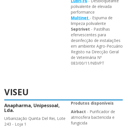
Lubri-F6
- Desbloqueante
polivalente de elevada
performance
Multinet
- Espuma de
limpeza polivalente
Septrivet
- Pastilhas
efervescentes para
desinfecção de instalações
em ambiente Agro-Pecuário
Registo na Direcção Geral
de Veterinária Nº
083/00/11/NBVPT
VISEU
Produtos disponíveis
Anapharma, Unipessoal,
Lda.
Airbact
- Purificador de
atmosfera bactericida e
Urbanização Quinta Del Rei, Lote
fungicida
243 - Loja 1