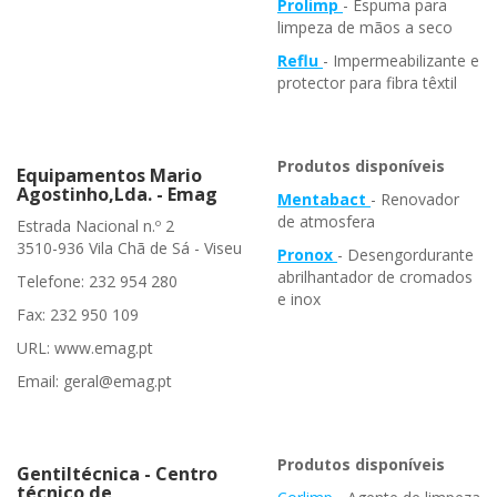
Prolimp
- Espuma para
limpeza de mãos a seco
Reflu
- Impermeabilizante e
protector para fibra têxtil
Produtos disponíveis
Equipamentos Mario
Agostinho,Lda. - Emag
Mentabact
- Renovador
de atmosfera
Estrada Nacional n.º 2
3510-936 Vila Chã de Sá - Viseu
Pronox
- Desengordurante
abrilhantador de cromados
Telefone: 232 954 280
e inox
Fax: 232 950 109
URL: www.emag.pt
Email: geral@emag.pt
Produtos disponíveis
Gentiltécnica - Centro
técnico de