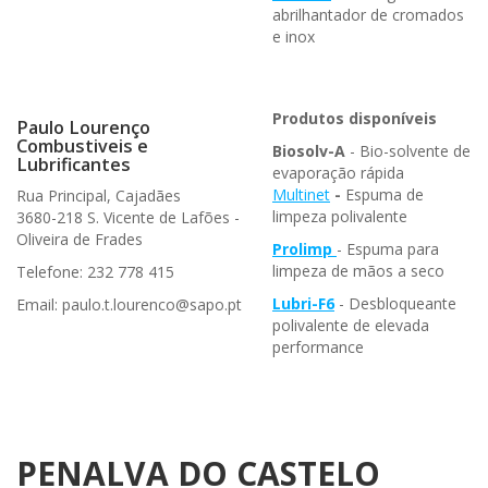
abrilhantador de cromados
e inox
Produtos disponíveis
Paulo Lourenço
Combustiveis e
Biosolv-A
- Bio-solvente de
Lubrificantes
evaporação rápida
Multinet
-
Espuma de
Rua Principal, Cajadães
limpeza polivalente
3680-218 S. Vicente de Lafões -
Oliveira de Frades
Prolimp
- Espuma para
limpeza de mãos a seco
Telefone: 232 778 415
Lubri-F6
- Desbloqueante
Email: paulo.t.lourenco@sapo.pt
polivalente de elevada
performance
PENALVA DO CASTELO