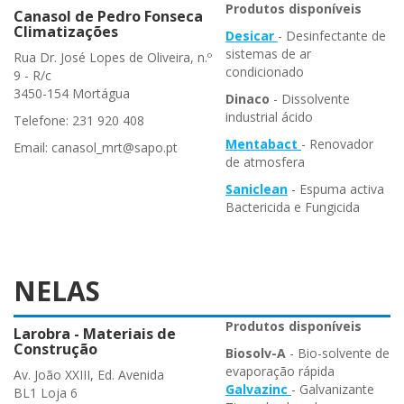
Produtos disponíveis
Canasol de Pedro Fonseca
Climatizações
Desicar
- Desinfectante de
sistemas de ar
Rua Dr. José Lopes de Oliveira, n.º
condicionado
9 - R/c
3450-154 Mortágua
Dinaco
- Dissolvente
industrial ácido
Telefone: 231 920 408
Mentabact
- Renovador
Email: canasol_mrt@sapo.pt
de atmosfera
Saniclean
- Espuma activa
Bactericida e Fungicida
NELAS
Produtos disponíveis
Larobra - Materiais de
Construção
Biosolv-A
- Bio-solvente de
evaporação rápida
Av. João XXIII, Ed. Avenida
Galvazinc
- Galvanizante
BL1 Loja 6