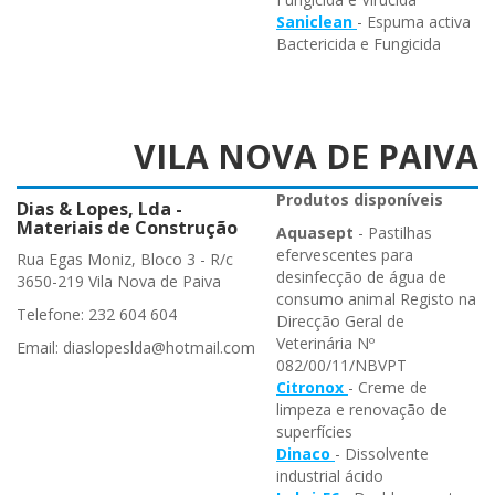
Saniclean
- Espuma activa
Bactericida e Fungicida
VILA NOVA DE PAIVA
Produtos disponíveis
Dias & Lopes, Lda -
Materiais de Construção
Aquasept
- Pastilhas
efervescentes para
Rua Egas Moniz, Bloco 3 - R/c
desinfecção de água de
3650-219 Vila Nova de Paiva
consumo animal Registo na
Telefone: 232 604 604
Direcção Geral de
Veterinária Nº
Email: diaslopeslda@hotmail.com
082/00/11/NBVPT
Citronox
- Creme de
limpeza e renovação de
superfícies
Dinaco
- Dissolvente
industrial ácido