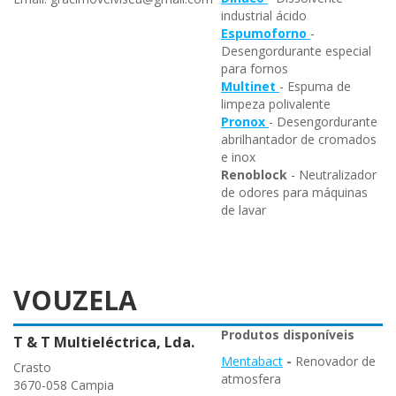
industrial ácido
Espumoforno
-
Desengordurante especial
para fornos
Multinet
- Espuma de
limpeza polivalente
Pronox
- Desengordurante
abrilhantador de cromados
e inox
Renoblock
- Neutralizador
de odores para máquinas
de lavar
VOUZELA
Produtos disponíveis
T & T Multieléctrica, Lda.
Mentabact
-
Renovador de
Crasto
atmosfera
3670-058 Campia