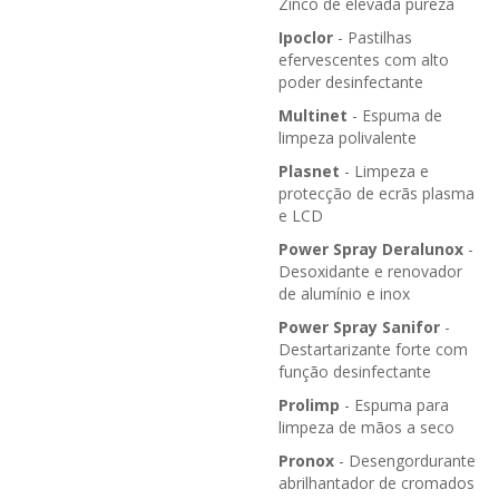
Zinco de elevada pureza
Ipoclor
- Pastilhas
efervescentes com alto
poder desinfectante
Multinet
- Espuma de
limpeza polivalente
Plasnet
- Limpeza e
protecção de ecrãs plasma
e LCD
Power Spray Deralunox
-
Desoxidante e renovador
de alumínio e inox
Power Spray Sanifor
-
Destartarizante forte com
função desinfectante
Prolimp
- Espuma para
limpeza de mãos a seco
Pronox
- Desengordurante
abrilhantador de cromados