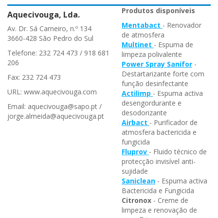
Produtos disponíveis
Aquecivouga, Lda.
Mentabact
- Renovador
Av. Dr. Sá Carneiro, n.º 134
de atmosfera
3660-428 São Pedro do Sul
Multinet
- Espuma de
Telefone: 232 724 473 / 918 681
limpeza polivalente
206
Power Spray Sanifor
-
Destartarizante forte com
Fax: 232 724 473
função desinfectante
URL: www.aquecivouga.com
Actilimp
- Espuma activa
desengordurante e
Email: aquecivouga@sapo.pt /
desodorizante
jorge.almeida@aquecivouga.pt
Airbact
- Purificador de
atmosfera bactericida e
fungicida
Fluprov
- Fluido técnico de
protecção invisível anti-
sujidade
Saniclean
- Espuma activa
Bactericida e Fungicida
Citronox
- Creme de
limpeza e renovação de