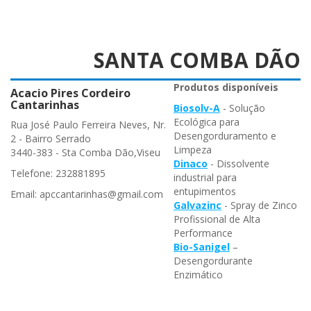
SANTA COMBA DÃO
Produtos disponíveis
Acacio Pires Cordeiro
Cantarinhas
Biosolv-A
- Solução
Ecológica para
Rua José Paulo Ferreira Neves, Nr.
Desengorduramento e
2 - Bairro Serrado
Limpeza
3440-383 - Sta Comba Dão,Viseu
Dinaco
- Dissolvente
Telefone: 232881895
industrial para
entupimentos
Email: apccantarinhas@gmail.com
Galvazinc
- Spray de Zinco
Profissional de Alta
Performance
Bio-Sanigel
–
Desengordurante
Enzimático