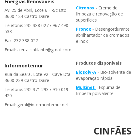
Energias Renováveis
Citronox
- Creme de
Av. 25 de Abril, Lote 6 - R/c Dto.
limpeza e renovação de
3600-124 Castro Daire
superfícies
Telefone: 232 388 027 / 967 490
Pronox
- Desengordurante
533
abrilhantador de cromados
Fax: 232 388 027
e inox
Email: alerta.cintilante@gmail.com
Produtos disponíveis
Informontemur
Biosolv-A
- Bio-solvente de
Rua da Seara, Lote 92 - Cave Dta.
evaporação rápida
3600-239 Castro Daire
Multinet
- Espuma de
Telefone: 232 371 293 / 910 019
limpeza polivalente
420
Email: geral@informontemur.net
CINFÃES