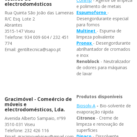
Corlimp
- Agente de limpeza
electrodomésticos
e polimento de metais
Espumoforno
-
Rua Quinta São João das Lameiras
Desengordurante especial
R/C Esq. Lote 2
para fornos
Abrantes
Multinet
- Espuma de
3515-147 Viseu
limpeza polivalente
Telefone: 934 009 604 / 232 451
Pronox
- Desengordurante
774
abrilhantador de cromados
Email: gentiltecnica@sapo.pt
e inox
Renoblock
- Neutralizador
de odores para máquinas
de lavar
Produtos disponíveis
Gracimóvel - Comeércio de
móveis e
Biosolv-A
-
Bio-solvente de
electrodomésticos, Lda.
evaporação rápida
Citronox
- Creme de
Avenida Alberto Sampaio, nº99
limpeza e renovação de
3510-031 Viseu
superfícies
Telefone: 232 426 116
Dinaco
- Dissolvente
Email: gracimovelviseu@gmail.com