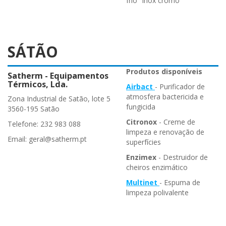
frio "inox cromo"
SÁTÃO
Produtos disponíveis
Satherm - Equipamentos
Térmicos, Lda.
Airbact
- Purificador de
atmosfera bactericida e
Zona Industrial de Satão, lote 5
fungicida
3560-195 Satão
Citronox
- Creme de
Telefone: 232 983 088
limpeza e renovação de
Email: geral@satherm.pt
superfícies
Enzimex
- Destruidor de
cheiros enzimático
Multinet
- Espuma de
limpeza polivalente