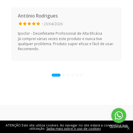
António Rodrigues
• 23/04/2026
Ipoclor - Desinfetante Profissional de Alta Eficácia
Já comprei várias vezes este produto e nunca tive
qualquer problema. Produto super eficaz e fácil de usar.
Recomendo.
ATENÇÃO Este site utiliza cookies. Ao navegar no site estará a consentir a sua
Política de Privacidade e Cookies
|
Termos e Condições
|
×
utilização.
Saiba mais sobre o uso de cookies