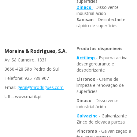
superfícies
Dinaco
- Dissolvente
industrial ácido
Sanisan
- Desinfectante
rápido de superfícies
Produtos disponíveis
Moreira & Rodrigues, S.A.
Actilimp
- Espuma activa
Av. Sá Carneiro, 1331
desengordurante e
3660-428 São Pedro do Sul
desodorizante
Telefone: 925 789 907
Citronox
- Creme de
limpeza e renovação de
Email:
geral@mrodrigues.com
superfícies
URL: www.matik.pt
Dinaco
- Dissolvente
industrial ácido
Galvazinc
- Galvanizante
Zinco de elevada pureza
Pincromo
- Galvanização a