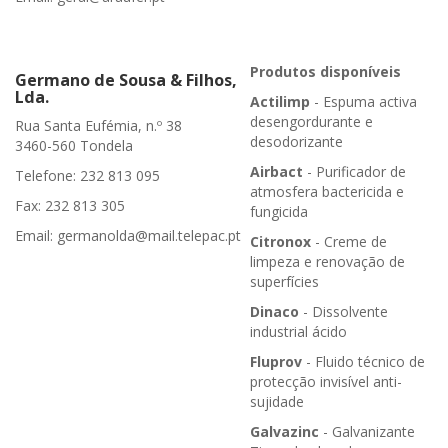
Produtos disponíveis
Germano de Sousa & Filhos,
Lda.
Actilimp
- Espuma activa
desengordurante e
Rua Santa Eufémia, n.º 38
desodorizante
3460-560 Tondela
Airbact
- Purificador de
Telefone: 232 813 095
atmosfera bactericida e
Fax: 232 813 305
fungicida
Email: germanolda@mail.telepac.pt
Citronox
- Creme de
limpeza e renovação de
superfícies
Dinaco
- Dissolvente
industrial ácido
Fluprov
- Fluido técnico de
protecção invisível anti-
sujidade
Galvazinc
- Galvanizante