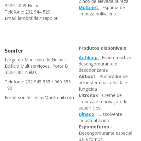
Zinco de elevada pureza
3520 - 059 Nelas
Multinet
- Espuma de
Telefone: 232 944 529
limpeza polivalente
Email: larobralda@sapo.pt
Produtos disponíveis
Sonifer
Actilimp
- Espuma activa
Largo do Municipio de Nelas -
desengordurante e
Edificio Multiserviçoes, Porta B
desodorizante
3520-001 Nelas
Airbact
- Purificador de
Telefone: 232 945 535 / 960 353
atmosfera bactericida e
190
fungicida
Citronox
- Creme de
Email: sonifer-nelas@hotmail.com
limpeza e renovação de
superfícies
Dinaco
- Dissolvente
industrial ácido
Espumoforno
-
Desengordurante especial
para fornos