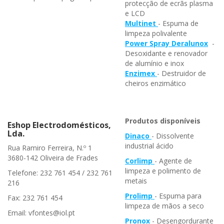
protecção de ecrãs plasma
e LCD
Multinet
- Espuma de
limpeza polivalente
Power Spray Deralunox
-
Desoxidante e renovador
de alumínio e inox
Enzimex
- Destruidor de
cheiros enzimático
Produtos disponíveis
Eshop Electrodomésticos,
Lda.
Dinaco
- Dissolvente
industrial ácido
Rua Ramiro Ferreira, N.º 1
3680-142 Oliveira de Frades
Corlimp
- Agente de
limpeza e polimento de
Telefone: 232 761 454 / 232 761
metais
216
Prolimp
- Espuma para
Fax: 232 761 454
limpeza de mãos a seco
Email: vfontes@iol.pt
Pronox
- Desengordurante