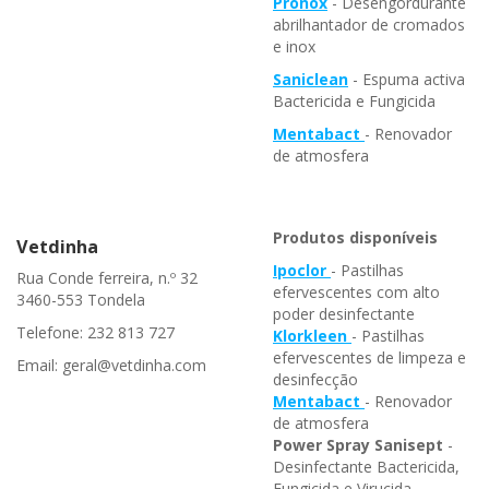
Pronox
- Desengordurante
abrilhantador de cromados
e inox
Saniclean
- Espuma activa
Bactericida e Fungicida
Mentabact
- Renovador
de atmosfera
Produtos disponíveis
Vetdinha
Ipoclor
- Pastilhas
Rua Conde ferreira, n.º 32
efervescentes com alto
3460-553 Tondela
poder desinfectante
Telefone: 232 813 727
Klorkleen
- Pastilhas
efervescentes de limpeza e
Email: geral@vetdinha.com
desinfecção
Mentabact
- Renovador
de atmosfera
Power Spray Sanisept
-
Desinfectante Bactericida,
Fungicida e Virucida