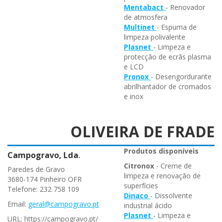
Mentabact
- Renovador
de atmosfera
Multinet
- Espuma de
limpeza polivalente
Plasnet
- Limpeza e
protecção de ecrãs plasma
e LCD
Pronox
- Desengordurante
abrilhantador de cromados
e inox
OLIVEIRA DE FRADE
Produtos disponíveis
Campogravo, Lda
.
Citronox
- Creme de
Paredes de Gravo
limpeza e renovação de
3680-174 Pinheiro OFR
superfícies
Telefone: 232 758 109
Dinaco
- Dissolvente
Email:
geral@campogravo.pt
industrial ácido
Plasnet
- Limpeza e
URL: https://campogravo.pt/