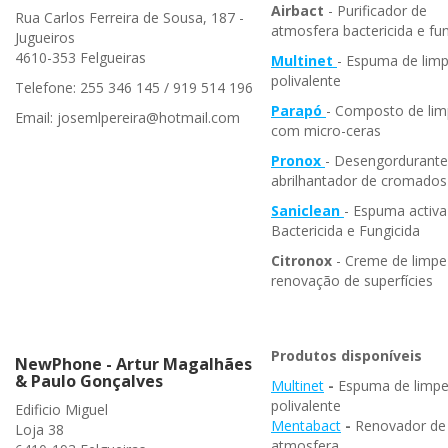
Airbact
- Purificador de
Rua Carlos Ferreira de Sousa, 187 -
atmosfera bactericida e fun
Jugueiros
4610-353 Felgueiras
Multinet
- Espuma de lim
polivalente
Telefone: 255 346 145 / 919 514 196
Parapó
- Composto de li
Email: josemlpereira@hotmail.com
com micro-ceras
Pronox
- Desengordurante
abrilhantador de cromados
Saniclean
- Espuma activa
Bactericida e Fungicida
Citronox
- Creme de limpe
renovação de superfícies
Produtos disponíveis
NewPhone - Artur Magalhães
& Paulo Gonçalves
Multinet
-
Espuma de limp
polivalente
Edificio Miguel
Mentabact
-
Renovador de
Loja 38
atmosfera