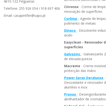
4610-122 Felgueiras
Citronox
- Creme de limpe
Telefone: 255 926 054 / 918 697 406
renovação de superfícies
Email: casapintfler@sapo.pt
Corlimp
- Agente de limpe
polimento de metais
Dinaco
- Dissolvente indust
ácido
Easyclean - Renovador 
superficíes
Galvazinc
- Galvanizante 
de elevada pureza
Macreme
- Creme invisíve
protecção das mãos
Power Spray Deralunox
-
Desoxidante e renovador 
alumínio e inox
Pronox
- Desengordurante
abrilhantador de cromados