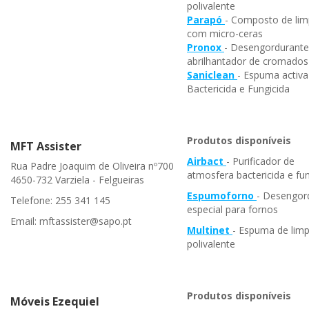
polivalente
Parapó
- Composto de li
com micro-ceras
Pronox
- Desengordurante
abrilhantador de cromados
Saniclean
- Espuma activa
Bactericida e Fungicida
Produtos disponíveis
MFT Assister
Airbact
- Purificador de
Rua Padre Joaquim de Oliveira nº700
atmosfera bactericida e fun
4650-732 Varziela - Felgueiras
Espumoforno
- Desengor
Telefone: 255 341 145
especial para fornos
Email: mftassister@sapo.pt
Multinet
- Espuma de lim
polivalente
Produtos disponíveis
Móveis Ezequiel