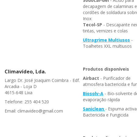
Sodocal-Gel
- Ácido para
decapagem de calaminas 
cordões de soldadura sobr
Inox
Tecol-SP
- Descapante ne
tintas, vernizes e colas
Ultragrime Multiusos
-
Toalhetes XXL multiusos
Produtos disponíveis
Climavídeo, Lda.
Airbact
- Purificador de
Largo Dr. José Joaquim Coimbra - Edf.
atmosfera bactericida e fun
Arcadia - Loja D
4615-648 Lixa
Biosolv-A
- Bio-solvente d
evaporação rápida
Telefone: 255 404 520
Saniclean
- Espuma activa
Email: climavideo@gmail.com
Bactericida e Fungicida