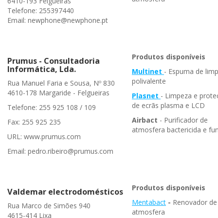
6410-193 Felgueiras
Telefone: 255397440
Email: newphone@newphone.pt
Produtos disponíveis
Prumus - Consultadoria
Informática, Lda.
Multinet
- Espuma de lim
polivalente
Rua Manuel Faria e Sousa, Nº 830
4610-178 Margaride - Felgueiras
Plasnet
- Limpeza e prot
de ecrãs plasma e LCD
Telefone: 255 925 108 / 109
Airbact
- Purificador de
Fax: 255 925 235
atmosfera bactericida e fun
URL: www.prumus.com
Email: pedro.ribeiro@prumus.com
Produtos disponíveis
Valdemar electrodomésticos
Mentabact
-
Renovador de
Rua Marco de Simões 940
atmosfera
4615-414 Lixa