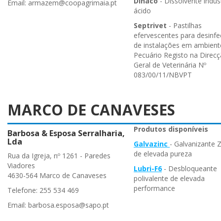
Dinaco
- Dissolvente indust
Email: armazem@coopagrimaia.pt
ácido
Septrivet
- Pastilhas
efervescentes para desinf
de instalações em ambient
Pecuário Registo na Direc
Geral de Veterinária Nº
083/00/11/NBVPT
MARCO DE CANAVESES
Produtos disponíveis
Barbosa & Esposa Serralharia,
Lda
Galvazinc
- Galvanizante 
de elevada pureza
Rua da Igreja, nº 1261 - Paredes
Viadores
Lubri-F6
- Desbloqueante
4630-564 Marco de Canaveses
polivalente de elevada
performance
Telefone: 255 534 469
Email: barbosa.esposa@sapo.pt