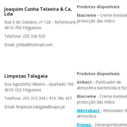
Produtos disponíveis
Joaquim Cunha Teixeira & Ca,
Lda
Macreme -
Creme invisíve
protecção das mãos
Rua 5 de Outubro, nº 128 - Refontoura
4610-700 Felgueiras
Telefone: 255 336 535
Email: jctlda@hotmail.com
Produtos disponíveis
Limpezas Talagaia
Airbact
- Purificador de
Rua Agostinho Ribeiro - Apartado 106
atmosfera bactericida e fun
4610-102 Felgueiras
Macreme
- Creme invisíve
Telefone: 255 312 344 / 919 786 437
protecção das mãos
Email: limpezas.talagaia@sapo.pt
Mentabact
- Renovador d
atmosfera
Pronox
- Desengordurante