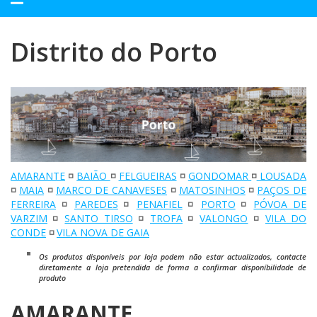
navegação
Distrito do Porto
AMARANTE
◽
BAIÃO
◽
FELGUEIRAS
◽
GONDOMAR
◽
LOUSADA
◽
MAIA
◽
MARCO DE CANAVESES
◽
MATOSINHOS
◽
PAÇOS DE
FERREIRA
◽
PAREDES
◽
PENAFIEL
◽
PORTO
◽
PÓVOA DE
VARZIM
◽
SANTO TIRSO
◽
TROFA
◽
VALONGO
◽
VILA DO
CONDE
◽
VILA NOVA DE GAIA
Os produtos disponíveis por loja podem não estar actualizados, contacte
diretamente a loja pretendida de forma a confirmar disponíbilidade de
produto
AMARANTE