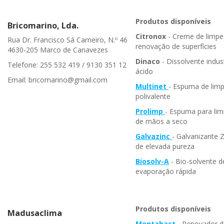
Produtos disponíveis
Bricomarino, Lda.
Citronox
- Creme de limpe
Rua Dr. Francisco Sá Carneiro, N.º 46
renovação de superfícies
4630-205 Marco de Canavezes
Dinaco
- Dissolvente indust
Telefone: 255 532 419 / 9130 351 12
ácido
Email: bricomarino@gmail.com
Multinet
- Espuma de lim
polivalente
Prolimp
- Espuma para li
de mãos a seco
Galvazinc
- Galvanizante 
de elevada pureza
Biosolv-A
- Bio-solvente d
evaporação rápida
Produtos disponíveis
Madusaclima
Mentabact
- Renovador d