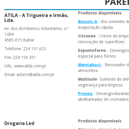
PARE
Produtos disponíveis
ATILA - A Trigueira e Irmão,
Lda.
Biosolv-A
- Bio-solvente d
evaporação rápida
Av. dos Bombeiros Voluntários, n.º
1284
Citronox
- Creme de limpe
4585-015 Baltar
renovação de superfícies
Telefone: 224 151 622
Espumoforno
- Desengor
especial para fornos
Fax: 224 156 351
Mentabact
- Renovador d
URL: www.atila.com.pt
atmosfera
Email: antero@atila.com.pt
Multisolv
- Solvente de el
segurança para limpeza
Pronox
- Desengordurante
abrilhantador de cromados
Produtos disponíveis
Drogaria Led