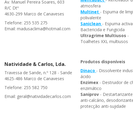
Av. Manuel Pereira Soares, 603
atmosfera
R/C Dtº
Multinet
- Espuma de lim
4630-299 Marco de Canaveses
polivalente
Telefone: 255 535 275
Saniclean
- Espuma activa
Email: madusaclima@hotmail.com
Bactericida e Fungicida
Ultragrime Multiusos
-
Toalhetes XXL multiusos
Produtos disponíveis
Natividade & Carlos, Lda.
Dinaco
- Dissolvente indust
Travessa de Sande, n.º 128 - Sande
ácido
4625-486 Marco de Canaveses
Enzimex
- Destruidor de c
Telefone: 255 582 750
enzimático
Saniprov
- Destartarizante
Email: geral@natividadecarlos.com
anti-calcário, desodorizant
protecção anti-sujidade