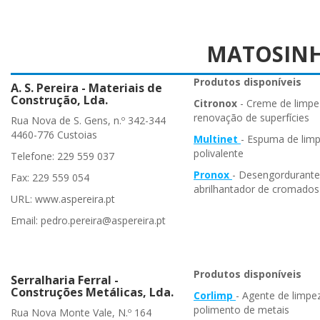
MATOSIN
Produtos disponíveis
A. S. Pereira - Materiais de
Construção, Lda.
Citronox
- Creme de limpe
renovação de superfícies
Rua Nova de S. Gens, n.º 342-344
4460-776 Custoias
Multinet
- Espuma de lim
polivalente
Telefone: 229 559 037
Pronox
- Desengordurante
Fax: 229 559 054
abrilhantador de cromados
URL: www.aspereira.pt
Email: pedro.pereira@aspereira.pt
Produtos disponíveis
Serralharia Ferral -
Construções Metálicas, Lda.
Corlimp
- Agente de limpe
polimento de metais
Rua Nova Monte Vale, N.º 164