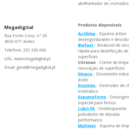
abrilhantador de cromados
Produtos disponíveis
Megadigital
Actilimp
- Espuma activa
Rua Fonte Cova, n.º 30
desengordurante e desodo
4650-071 Airães
Biofast
- Bioalcool de se
Telefone: 255 336 606
rápida para desinfecção de
superfícies
URL: www.megadigital.pt
Citronox
- Creme de limpe
Email: geral@megadigital.pt
renovação de superfícies
Dinaco
- Dissolvente indust
ácido
Enzimex
- Destruidor de c
enzimático
Espumoforno
- Desengor
especial para fornos
Lubri-F6
- Desbloqueante
polivalente de elevada
performance
Multinet
- Espuma de lim