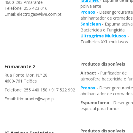
Multinet
- Espuma de lim
4600-293 Amarante
polivalente
Telefone: 255 423 016
Pronox
- Desengordurante
Email: electrogas@live.com.pt
abrilhantador de cromados
Saniclean
- Espuma activa
Bactericida e Fungicida
Ultragrime Multiusos
-
Toalhetes XXL multiusos
Produtos disponíveis
Frimarante 2
Airbact
- Purificador de
Rua Fonte Mor, N.º 28
atmosfera bactericida e fun
4600-761 Telões
Pronox
- Desengordurante
Telefone: 255 440 158 / 917 522 992
abrilhantador de cromados
Email: frimarante@sapo.pt
Espumoforno
- Desengor
especial para fornos
Produtos disponíveis