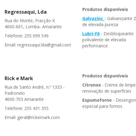
Produtos disponíveis
Regressaqui, Lda
Galvazinc
- Galvanizante 
Rua do Monte, Fracção K
de elevada pureza
4600-661, Lomba- Amarante
Lubri-F6
- Desbloqueante
Telefone: 255 099 549
polivalente de elevada
Email: regressaqui.lda@gmail.com
performance
Produtos disponíveis
Rick e Mark
Citronox
- Creme de limpe
Rua de Santo André, n.º 1333 -
renovação de superfícies
Padronelo
4600-703 Amarante
Espumoforno
- Desengor
especial para fornos
Telefone: 255 431 355
Email: geral@rickemark.com