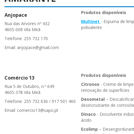
Produtos disponíveis
Anjopace
Multinet
- Espuma de lim
Rua das Arvores nº 432
polivalente
4605-008 Vila Meã
Telefone: 255 732 170
Email: anjopace@gmail.com
Produtos disponíveis
Comércio 13
Citronox
- Creme de limpe
Rua 5 de Outubro, n.º 649
renovação de superfícies
4605-378 Vila Meã
Desometal
– Descalcifica
Telefone: 255 732 636 / 917 501 460
desincrustante de corrosõ
Email: comercio13@sapo.pt
Dinaco
- Dissolvente indust
ácido
Ecolimp
– Desengorduran