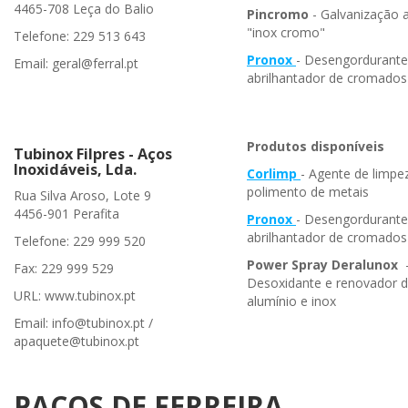
4465-708 Leça do Balio
Pincromo
- Galvanização a
"inox cromo"
Telefone: 229 513 643
Pronox
- Desengordurante
Email: geral@ferral.pt
abrilhantador de cromados
Produtos disponíveis
Tubinox Filpres - Aços
Inoxidáveis, Lda.
Corlimp
- Agente de limpe
polimento de metais
Rua Silva Aroso, Lote 9
4456-901 Perafita
Pronox
- Desengordurante
abrilhantador de cromados
Telefone: 229 999 520
Power Spray
Deralunox
Fax: 229 999 529
Desoxidante e renovador 
URL: www.tubinox.pt
alumínio e inox
Email: info@tubinox.pt /
apaquete@tubinox.pt
PAÇOS DE FERREIRA