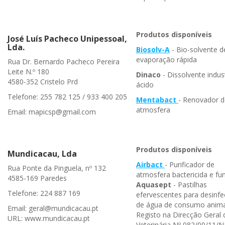
Produtos disponíveis
José Luís Pacheco Unipessoal,
Lda.
Biosolv-A
- Bio-solvente d
evaporação rápida
Rua Dr. Bernardo Pacheco Pereira
Leite N.º 180
Dinaco
- Dissolvente indust
4580-352 Cristelo Prd
ácido
Telefone: 255 782 125 / 933 400 205
Mentabact
- Renovador d
atmosfera
Email: mapicsp@gmail.com
Produtos disponíveis
Mundicacau, Lda
Airbact
- Purificador de
Rua Ponte da Pinguela, nº 132
atmosfera bactericida e fun
4585-169 Paredes
Aquasept
- Pastilhas
Telefone: 224 887 169
efervescentes para desinf
de água de consumo anima
Email: geral@mundicacau.pt
Registo na Direcção Geral 
URL: www.mundicacau.pt
Veterinária Nº 082/00/11/