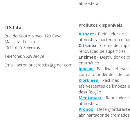
atmosfera
Produtos disponíveis
ITS Lda.
Airbact
- Purificador de
Rua do Souto Novo, 120 Cave
atmosfera bactericida e fun
Macieira da Lixa
Citronox
- Creme de limpe
4615-655 Felgeiras
renovação de superfícies
Telefone: 962838438
Enzimex
- Destruidor de c
enzimático
Email: antonioricerdo.its@gmail.com
Ipoclor
- Pastilhas eferves
com alto poder desinfecta
Klorkleen
- Pastilhas
efervescentes de limpeza e
desinfecção
Mentabact
- Renovador d
atmosfera
Pronox
- Desengordurante
abrilhantador de cromados