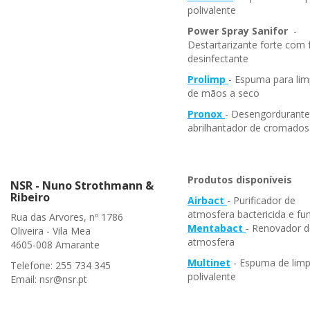
polivalente
Power Spray
Sanifor
-
Destartarizante forte com
desinfectante
Prolimp
- Espuma para li
de mãos a seco
Pronox
- Desengordurante
abrilhantador de cromados
Produtos disponíveis
NSR - Nuno Strothmann &
Ribeiro
Airbact
- Purificador de
atmosfera bactericida e fun
Rua das Arvores, nº 1786
Mentabact
- Renovador d
Oliveira - Vila Mea
atmosfera
4605-008 Amarante
Multinet
- Espuma de lim
Telefone: 255 734 345
polivalente
Email: nsr@nsr.pt