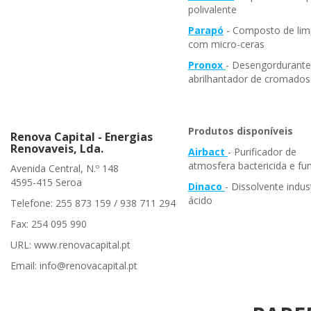
polivalente
Parapó
- Composto de li
com micro-ceras
Pronox
- Desengordurante
abrilhantador de cromados
Produtos disponíveis
Renova Capital - Energias
Renovaveis, Lda.
Airbact
- Purificador de
atmosfera bactericida e fun
Avenida Central, N.º 148
4595-415 Seroa
Dinaco
- Dissolvente indust
ácido
Telefone: 255 873 159 / 938 711 294
Fax: 254 095 990
URL: www.renovacapital.pt
Email: info@renovacapital.pt