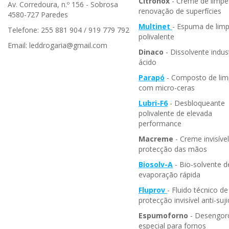
Citronox
- Creme de limpe
Av. Corredoura, n.º 156 - Sobrosa
renovação de superfícies
4580-727 Paredes
Multinet
- Espuma de lim
Telefone: 255 881 904 / 919 779 792
polivalente
Email: leddrogaria@gmail.com
Dinaco
- Dissolvente indust
ácido
Parapó
- Composto de li
com micro-ceras
Lubri-F6
- Desbloqueante
polivalente de elevada
performance
Macreme
- Creme invisíve
protecção das mãos
Biosolv-A
- Bio-solvente d
evaporação rápida
Fluprov
- Fluido técnico de
protecção invisível anti-suj
Espumoforno
- Desengor
especial para fornos