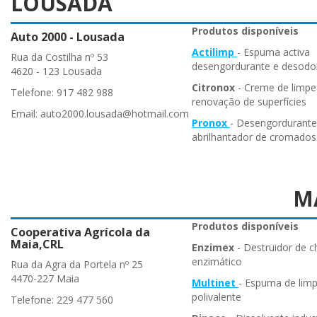
LOUSADA
Produtos disponíveis
Auto 2000 - Lousada
Actilimp
- Espuma activa
Rua da Costilha nº 53
desengordurante e desodo
4620 - 123 Lousada
Citronox
- Creme de limpe
Telefone: 917 482 988
renovação de superfícies
Email: auto2000.lousada@hotmail.com
Pronox
- Desengordurante
abrilhantador de cromados
M
Produtos disponíveis
Cooperativa Agrícola da
Maia,CRL
Enzimex
- Destruidor de c
enzimático
Rua da Agra da Portela nº 25
4470-227 Maia
Multinet
- Espuma de lim
polivalente
Telefone: 229 477 560