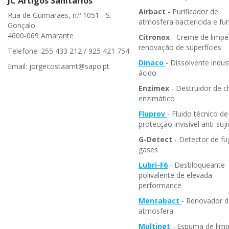
JC Artigos Sanitários
Airbact
- Purificador de
Rua de Guimarães, n.º 1051 - S.
atmosfera bactericida e fun
Gonçalo
4600-069 Amarante
Citronox
- Creme de limpe
renovação de superfícies
Telefone: 255 433 212 / 925 421 754
Dinaco
- Dissolvente indust
Email: jorgecostaamt@sapo.pt
ácido
Enzimex
- Destruidor de c
enzimático
Fluprov
- Fluido técnico de
protecção invisível anti-suj
G-Detect
- Detector de fu
gases
Lubri-F6
- Desbloqueante
polivalente de elevada
performance
Mentabact
- Renovador d
atmosfera
Multinet
- Espuma de lim