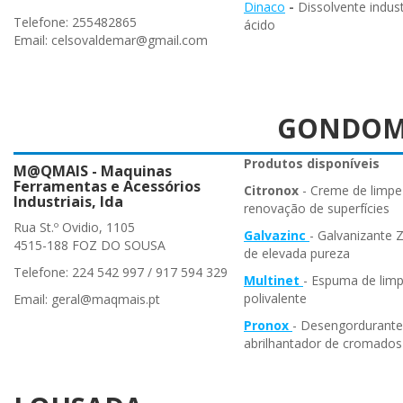
Dinaco
-
Dissolvente indust
Telefone: 255482865
ácido
Email: celsovaldemar@gmail.com
GONDO
Produtos disponíveis
M@QMAIS - Maquinas
Ferramentas e Acessórios
Citronox
- Creme de limpe
Industriais, lda
renovação de superfícies
Rua St.º Ovidio, 1105
Galvazinc
- Galvanizante 
4515-188 FOZ DO SOUSA
de elevada pureza
Telefone: 224 542 997 / 917 594 329
Multinet
- Espuma de lim
polivalente
Email: geral@maqmais.pt
Pronox
- Desengordurante
abrilhantador de cromados