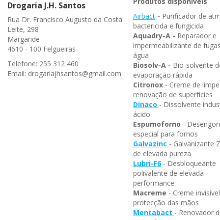
Produtos disponíveis
Drogaria J.H. Santos
Airbact
-
Purificador de at
Rua Dr. Francisco Augusto da Costa
bactericida e fungicida
Leite, 298
Aquadry-A -
Reparador e
Margaride
impermeabilizante de fuga
4610 - 100 Felgueiras
água
Telefone: 255 312 460
Biosolv-A -
Bio-solvente d
Email: drogariajhsantos@gmail.com
evaporação rápida
Citronox
- Creme de limpe
renovação de superfícies
Dinaco
- Dissolvente indust
ácido
Espumoforno
- Desengor
especial para fornos
Galvazinc
- Galvanizante 
de elevada pureza
Lubri-F6
- Desbloqueante
polivalente de elevada
performance
Macreme
- Creme invisíve
protecção das mãos
Mentabact
- Renovador d