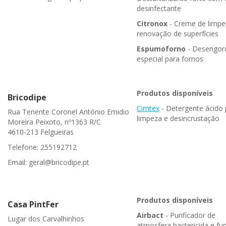
desinfectante
Citronox
- Creme de limpe
renovação de superfícies
Espumoforno
- Desengor
especial para fornos
Produtos disponíveis
Bricodipe
Cimtex
- Detergente ácido
Rua Tenente Coronel António Emidio
limpeza e desincrustação
Moreira Peixoto, nº1363 R/C
4610-213 Felgueiras
Telefone: 255192712
Email: geral@bricodipe.pt
Produtos disponíveis
Casa PintFer
Airbact
- Purificador de
Lugar dos Carvalhinhos
atmosfera bactericida e fun