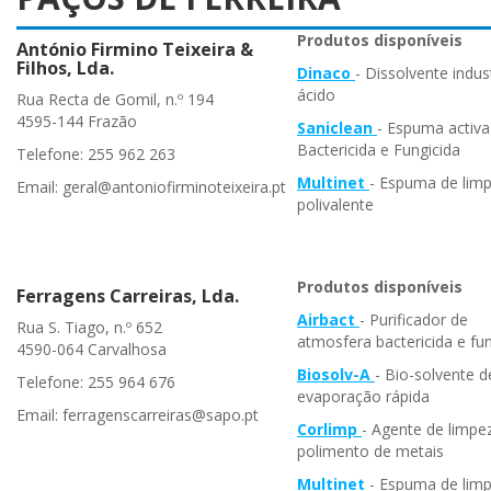
Produtos disponíveis
António Firmino Teixeira &
Filhos, Lda.
Dinaco
- Dissolvente indust
ácido
Rua Recta de Gomil, n.º 194
4595-144 Frazão
Saniclean
- Espuma activa
Bactericida e Fungicida
Telefone: 255 962 263
Multinet
- Espuma de lim
Email: geral@antoniofirminoteixeira.pt
polivalente
Produtos disponíveis
Ferragens Carreiras, Lda.
Airbact
- Purificador de
Rua S. Tiago, n.º 652
atmosfera bactericida e fun
4590-064 Carvalhosa
Biosolv-A
- Bio-solvente d
Telefone: 255 964 676
evaporação rápida
Email: ferragenscarreiras@sapo.pt
Corlimp
- Agente de limpe
polimento de metais
Multinet
- Espuma de lim